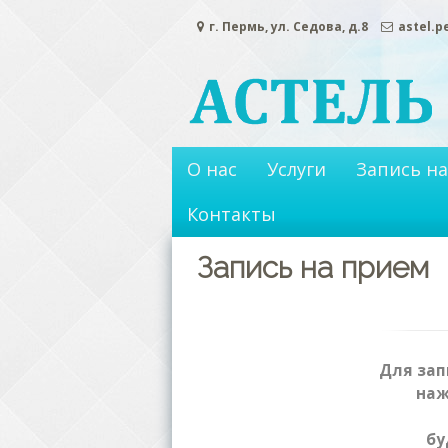
Перейти
г. Пермь, ул. Седова, д.8
astel.
к
содержимому
О нас
Услуги
Запись н
Контакты
Запись на прием
Для зап
наж
бу