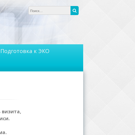
Найти:
Поиск
Подготовка к ЭКО
 визита,
иси.
ма.